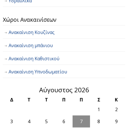
Υδραυλικά
Χώροι Ανακαινίσεων
Ανακαίνιση Κουζίνας
Ανακαίνιση μπάνιου
Ανακαίνιση Καθιστικού
Ανακαίνιση Υπνοδωματίου
Αύγουστος 2026
Δ
Τ
Τ
Π
Π
Σ
Κ
1
2
3
4
5
6
7
8
9