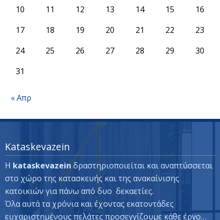
10
11
12
13
14
15
16
17
18
19
20
21
22
23
24
25
26
27
28
29
30
31
« Απρ
Kataskevazein
Η
kataskevazein
δραστηριοποιείται και αναπτύσσεται
στο χώρο της κατασκευής και της ανακαίνισης
κατοικιών για πάνω από δυο δεκαετίες.
Όλα αυτά τα χρόνια και έχοντας εκατοντάδες
ευχαριστημένους πελάτες προσεγγίζουμε κάθε έργο…